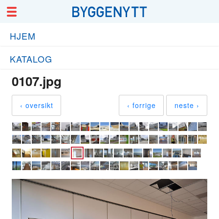
HJEM
KATALOG
0107.jpg
‹ oversikt
‹ forrige
neste ›