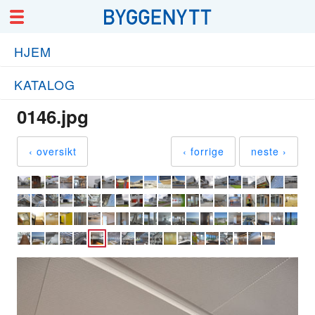
HJEM
KATALOG
0146.jpg
‹ oversikt
‹ forrige
neste ›