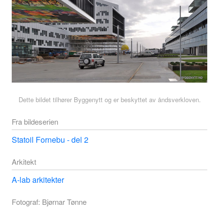
Dette bildet tilhører Byggenytt og er beskyttet av åndsverkloven.
Fra bildeserien
Statoil Fornebu - del 2
Arkitekt
A-lab arkitekter
Fotograf: Bjørnar Tønne