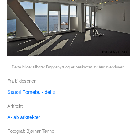
Dette bildet tilhører Byggenytt og er beskyttet av åndsverkloven.
Fra bildeserien
Statoil Fornebu - del 2
Arkitekt
A-lab arkitekter
Fotograf: Bjørnar Tønne