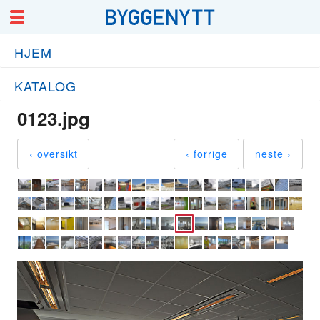
HJEM
KATALOG
0123.jpg
‹ oversikt
‹ forrige
neste ›