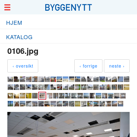
HJEM
KATALOG
0106.jpg
‹ oversikt
‹ forrige
neste ›