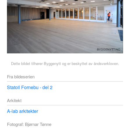
Dette bildet tilhører Byggenytt og er beskyttet av åndsverkloven.
Fra bildeserien
Statoil Fornebu - del 2
Arkitekt
A-lab arkitekter
Fotograf: Bjørnar Tønne