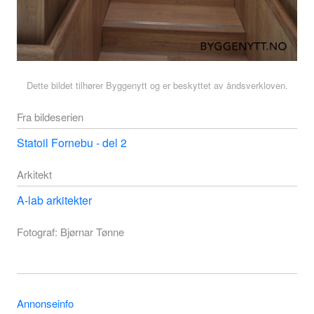
Dette bildet tilhører Byggenytt og er beskyttet av åndsverkloven.
Fra bildeserien
Statoil Fornebu - del 2
Arkitekt
A-lab arkitekter
Fotograf: Bjørnar Tønne
Annonseinfo