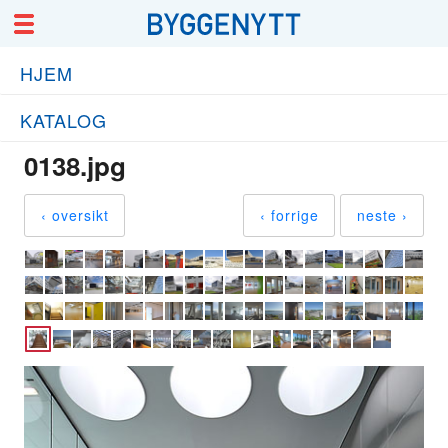
HJEM
KATALOG
0138.jpg
‹ oversikt
‹ forrige
neste ›