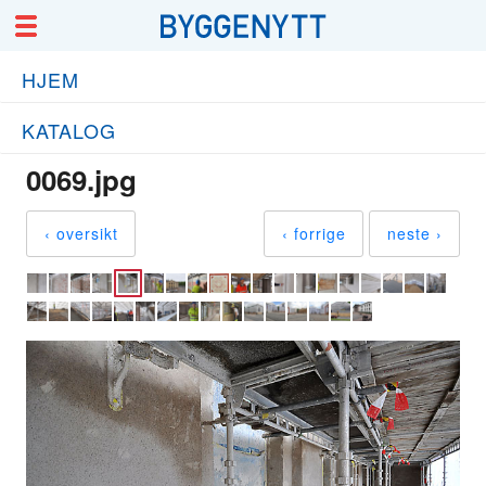
HJEM
KATALOG
0069.jpg
‹ oversikt
‹ forrige
neste ›