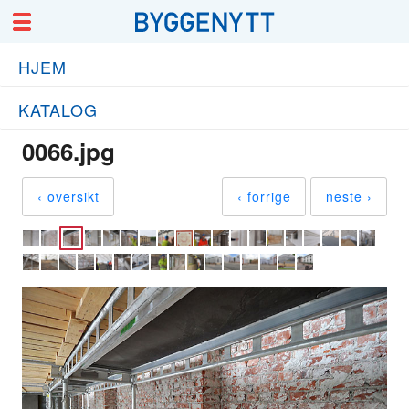
HJEM
KATALOG
0066.jpg
‹ oversikt
‹ forrige
neste ›