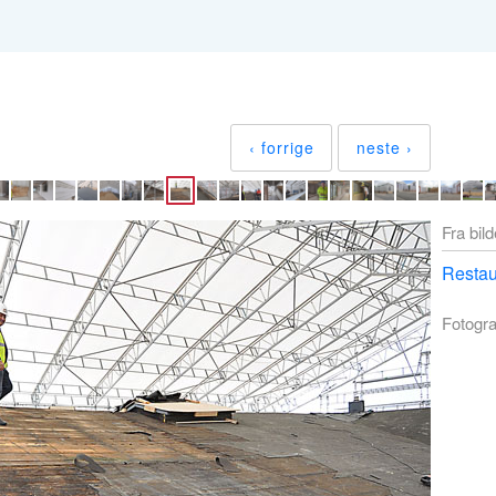
‹ forrige
neste ›
Fra bil
Restau
Fotogra