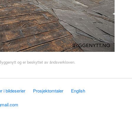
r Byggenytt og er beskyttet av åndsverkloven.
 i bildeserier
Prosjektomtaler
English
gmail.com