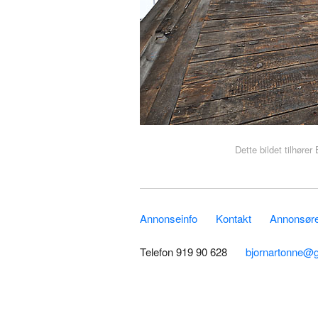
Dette bildet tilhøre
Annonseinfo
Kontakt
Annonsører
Telefon 919 90 628
bjornartonne@