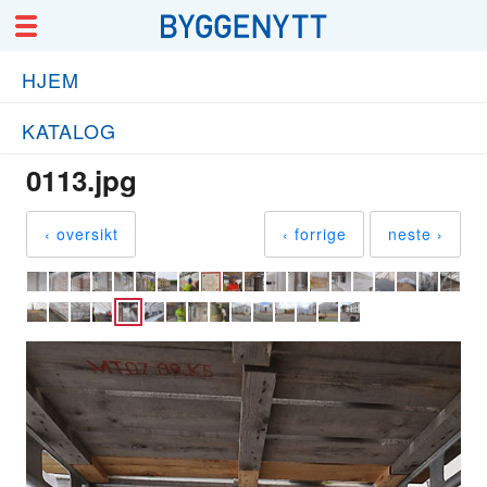
HJEM
KATALOG
0113.jpg
‹ oversikt
‹ forrige
neste ›