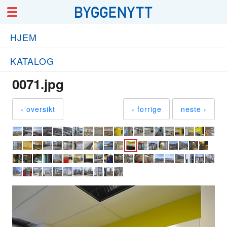
HJEM
KATALOG
0071.jpg
‹ oversikt
‹ forrige
neste ›