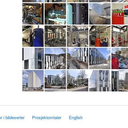
 i bildeserier
Prosjektomtaler
English