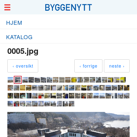
HJEM
KATALOG
0005.jpg
‹ oversikt
‹ forrige
neste ›