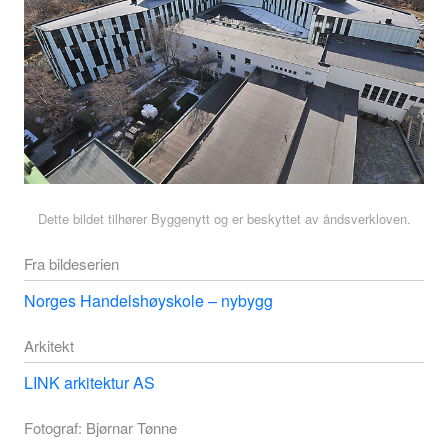
Dette bildet tilhører Byggenytt og er beskyttet av åndsverkloven.
Fra bildeserien
Norges Handelshøyskole – nybygg
Arkitekt
LINK arkitektur AS
Fotograf: Bjørnar Tønne