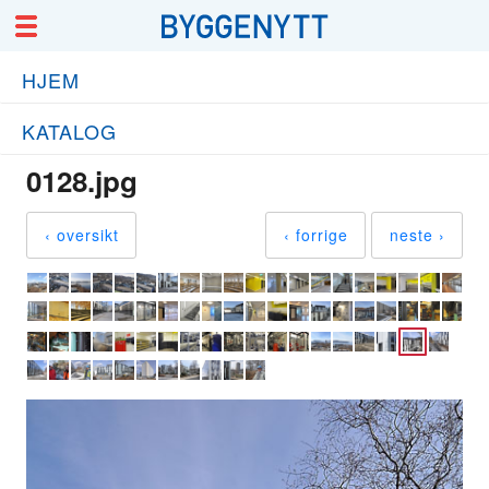
HJEM
KATALOG
0128.jpg
‹ oversikt
‹ forrige
neste ›