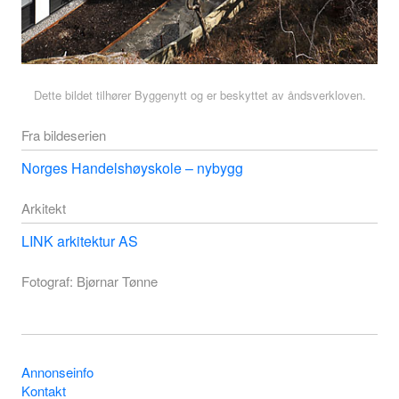
Dette bildet tilhører Byggenytt og er beskyttet av åndsverkloven.
Fra bildeserien
Norges Handelshøyskole – nybygg
Arkitekt
LINK arkitektur AS
Fotograf: Bjørnar Tønne
Annonseinfo
Kontakt