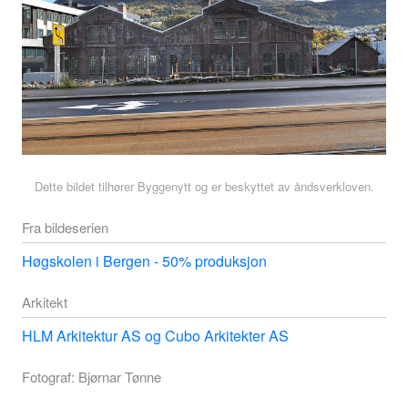
Dette bildet tilhører Byggenytt og er beskyttet av åndsverkloven.
Fra bildeserien
Høgskolen i Bergen - 50% produksjon
Arkitekt
HLM Arkitektur AS og Cubo Arkitekter AS
Fotograf: Bjørnar Tønne