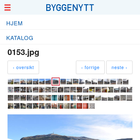
HJEM
KATALOG
0153.jpg
‹ oversikt
‹ forrige
neste ›