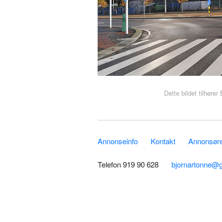
Dette bildet tilhøre
Annonseinfo
Kontakt
Annonsører
Telefon 919 90 628
bjornartonne@