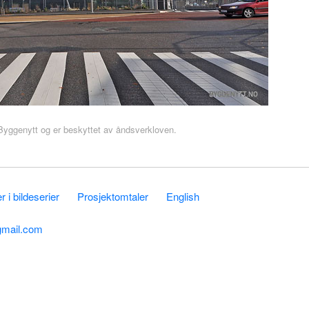
r Byggenytt og er beskyttet av åndsverkloven.
 i bildeserier
Prosjektomtaler
English
gmail.com