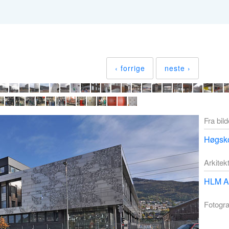
‹ forrige
neste ›
Fra bil
Høgsko
Arkitek
HLM Ar
Fotogra