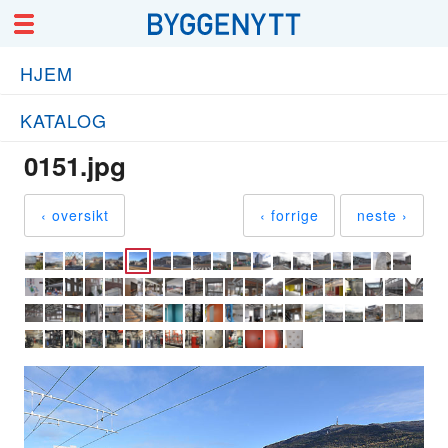
HJEM
KATALOG
0151.jpg
‹ oversikt
‹ forrige
neste ›