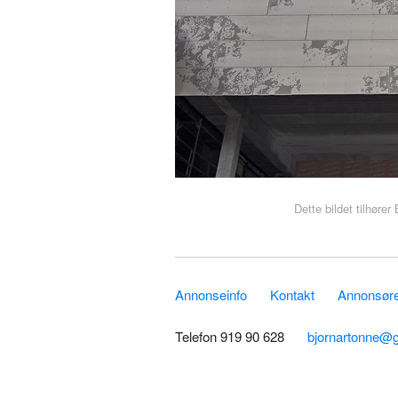
Dette bildet tilhøre
Annonseinfo
Kontakt
Annonsører
Telefon 919 90 628
bjornartonne@