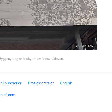
r Byggenytt og er beskyttet av åndsverkloven.
 i bildeserier
Prosjektomtaler
English
gmail.com