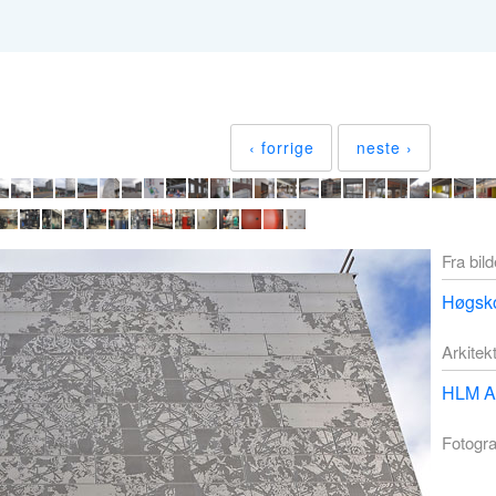
‹ forrige
neste ›
Fra bil
Høgsko
Arkitek
HLM Ar
Fotogra