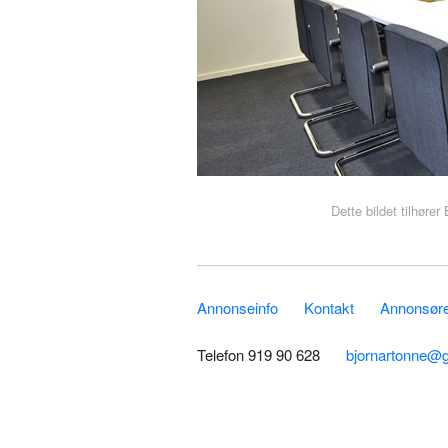
Dette bildet tilhøre
Annonseinfo
Kontakt
Annonsører
Telefon 919 90 628
bjornartonne@