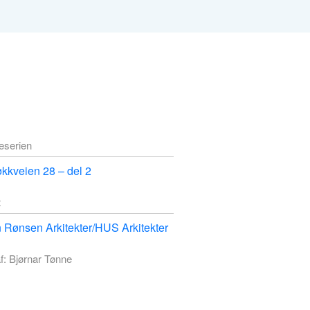
deserien
kkveien 28 – del 2
t
n Rønsen Arkitekter/HUS Arkitekter
f: Bjørnar Tønne