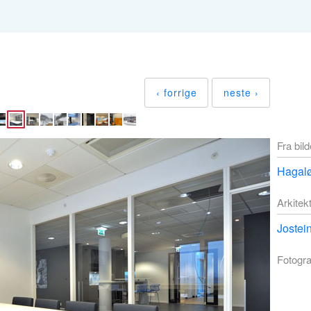
‹ forrige
neste ›
Fra bil
Hagalø
Arkitek
Jostei
Fotogra