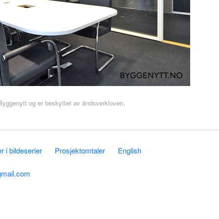
r Byggenytt og er beskyttet av åndsverkloven.
 i bildeserier
Prosjektomtaler
English
gmail.com