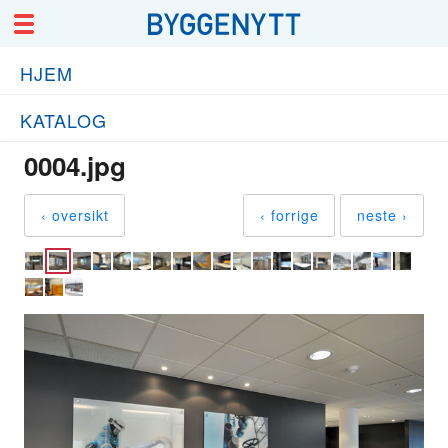
HJEM
KATALOG
0004.jpg
‹ oversikt
‹ forrige
neste ›