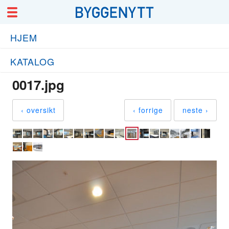
HJEM
KATALOG
0017.jpg
‹ oversikt
‹ forrige
neste ›