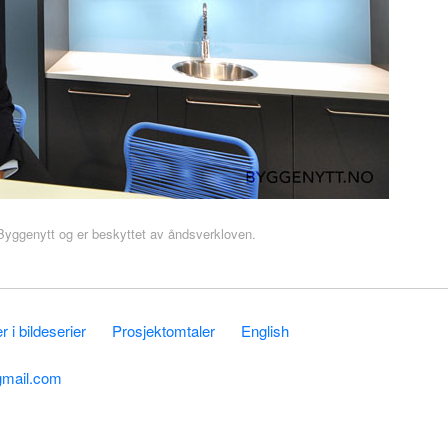
r Byggenytt og er beskyttet av åndsverkloven.
 i bildeserier
Prosjektomtaler
English
gmail.com