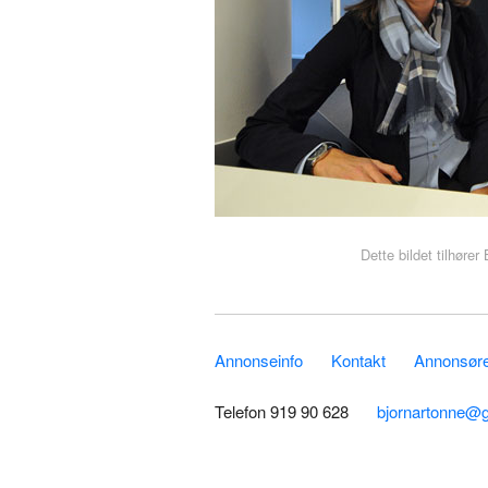
Dette bildet tilhøre
Annonseinfo
Kontakt
Annonsører
Telefon 919 90 628
bjornartonne@