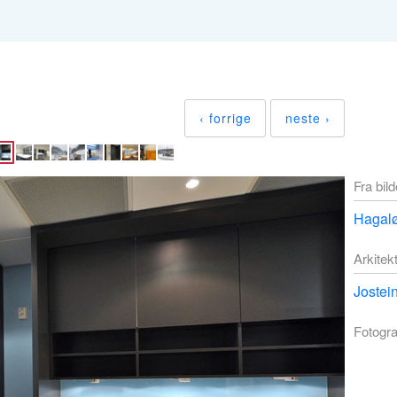
‹ forrige
neste ›
Fra bil
Hagalø
Arkitek
Jostei
Fotogra