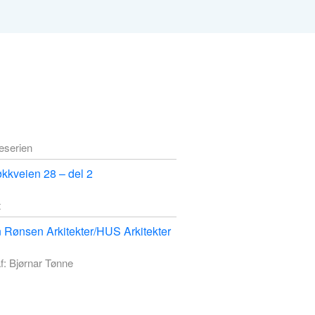
deserien
kkveien 28 – del 2
t
n Rønsen Arkitekter/HUS Arkitekter
f: Bjørnar Tønne