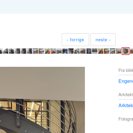
‹ forrige
neste ›
Fra bil
Engene
Arkitek
Arkite
Fotogra