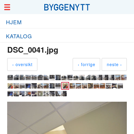
HJEM
KATALOG
DSC_0041.jpg
‹ oversikt
‹ forrige
neste ›