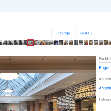
‹ forrige
neste ›
Fra bil
Engene
Arkitek
Arkite
Fotogra