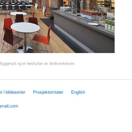
r Byggenytt og er beskyttet av åndsverkloven.
 i bildeserier
Prosjektomtaler
English
gmail.com