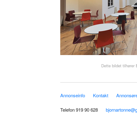
Dette bildet tilhøre
Annonseinfo
Kontakt
Annonsører
Telefon 919 90 628
bjornartonne@