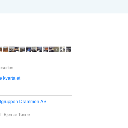
deserien
 kvartalet
t
ktgruppen Drammen AS
f: Bjørnar Tønne