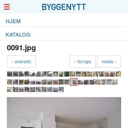
HJEM
KATALOG
0091.jpg
‹ oversikt
‹ forrige
neste ›