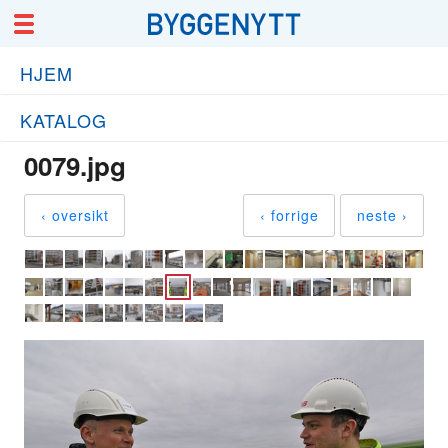
HJEM
KATALOG
0079.jpg
‹ oversikt
‹ forrige
neste ›