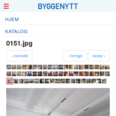
HJEM
KATALOG
0151.jpg
‹ oversikt
‹ forrige
neste ›