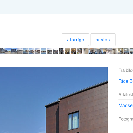
‹ forrige
neste ›
Fra bil
Rica B
Arkitek
Madsø 
Fotogra