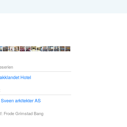
deserien
akklandet Hotel
t
Sveen arkitekter AS
f: Frode Grimstad Bang