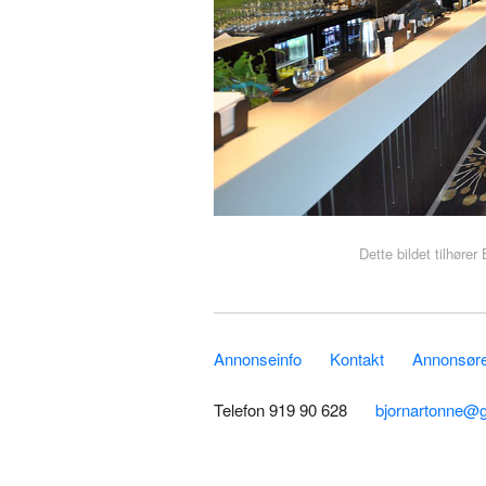
Dette bildet tilhøre
Annonseinfo
Kontakt
Annonsører
Telefon 919 90 628
bjornartonne@