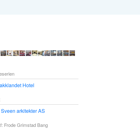
deserien
akklandet Hotel
t
Sveen arkitekter AS
f: Frode Grimstad Bang