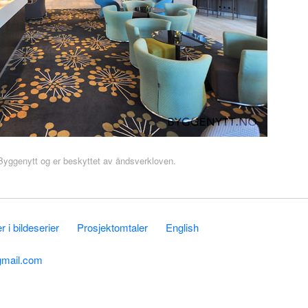
r Byggenytt og er beskyttet av åndsverkloven.
 i bildeserier
Prosjektomtaler
English
gmail.com