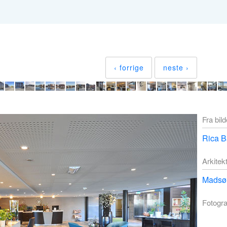
‹ forrige
neste ›
Fra bil
Rica B
Arkitek
Madsø 
Fotogra