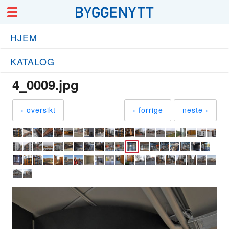
HJEM
KATALOG
4_0009.jpg
‹ oversikt
‹ forrige
neste ›