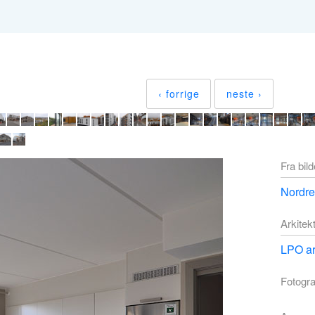
‹ forrige
neste ›
Fra bil
Nordre
Arkitek
LPO ar
Fotogra