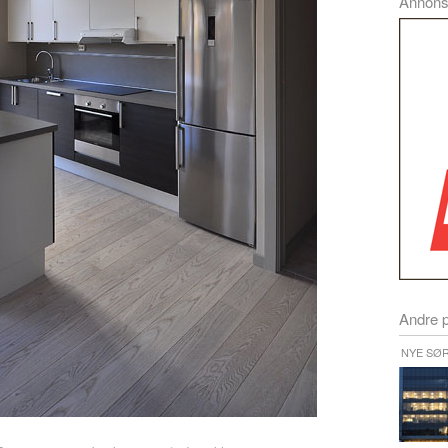
Annon
Andre 
NYE SØ