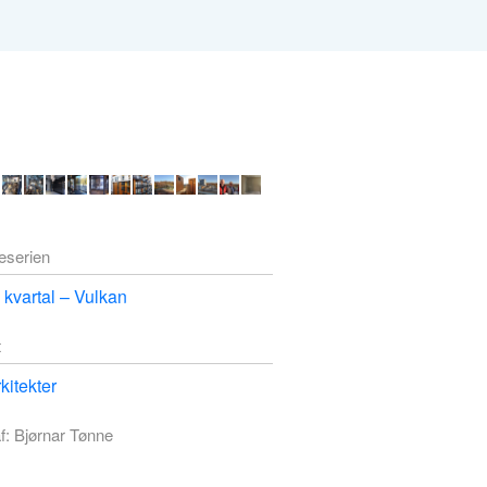
deserien
 kvartal – Vulkan
t
kitekter
f: Bjørnar Tønne