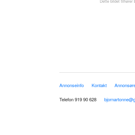
Dette bildet tilhøre
Annonseinfo
Kontakt
Annonsører
Telefon 919 90 628
bjornartonne@