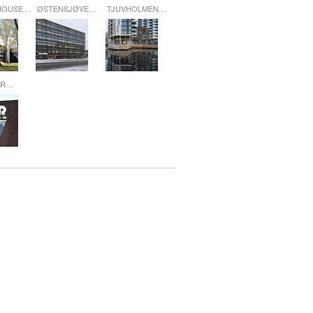
HOUSE…
ØSTENSJØVE…
TJUVHOLMEN…
 DR…