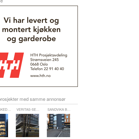
se
prosjekter med samme annonsør
RKED…
VERITAS-SE…
SANDVIKA B…