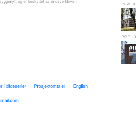
r Byggenytt og er beskyttet av åndsverkloven.
POWER
PIR 7 –
 i bildeserier
Prosjektomtaler
English
gmail.com