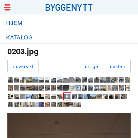
HJEM
KATALOG
0203.jpg
‹ oversikt
‹ forrige
neste ›