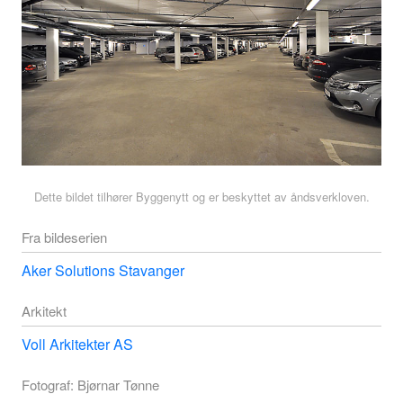
Dette bildet tilhører Byggenytt og er beskyttet av åndsverkloven.
Fra bildeserien
Aker Solutions Stavanger
Arkitekt
Voll Arkitekter AS
Fotograf: Bjørnar Tønne