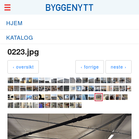
HJEM
KATALOG
0223.jpg
‹ oversikt
‹ forrige
neste ›