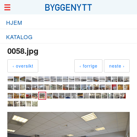
HJEM
KATALOG
0058.jpg
‹ oversikt
‹ forrige
neste ›