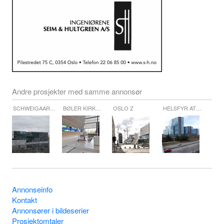
Andre prosjekter med samme annonsør
SCHWEIGAAR…
BØLER KIRK…
OSLO Z
HELSFYR AT…
Annonseinfo
Kontakt
Annonsører i bildeserier
Prosjektomtaler