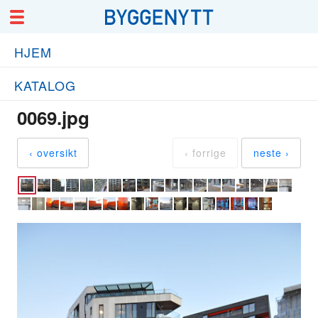
HJEM
KATALOG
0069.jpg
‹ oversikt
‹ forrige
neste ›