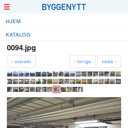
HJEM
KATALOG
0094.jpg
‹ oversikt
‹ forrige
neste ›